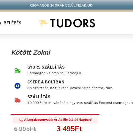
CSOMAGOD 24 ÓRÁN BELÜL FELADJUK
BELÉPÉS
Kötött Zokni
GYORS SZÁLLÍTÁS
Csomagod 24 órán belül feladjuk.
CSERE A BOLTBAN
Ha szeretnéd, boltunkban kicserélheted a termékeket.
SZÁLLÍTÁS
10 000 Ft feletti vásárlás ingyenes szállítás Foxpost csomagau
A Legalacsonyabb Ár Az Elmúlt 14 Napban!
3 495Ft
6 995Ft