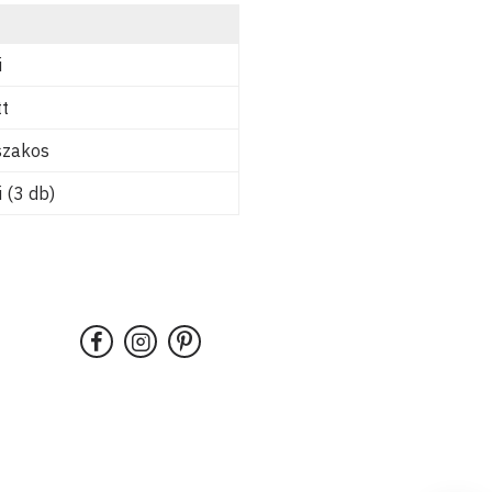
i
t
szakos
 (3 db)