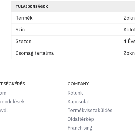
TULAJDONSÁGOK
Termék
Zokn
Szín
Kötöt
Szezon
4 Év
Csomag tartalma
Zokni
ÍTSÉGKÉRÉS
COMPANY
kom
Rólunk
rendelések
Kapcsolat
evél
Termékvisszaküldés
Oldaltérkép
Franchising