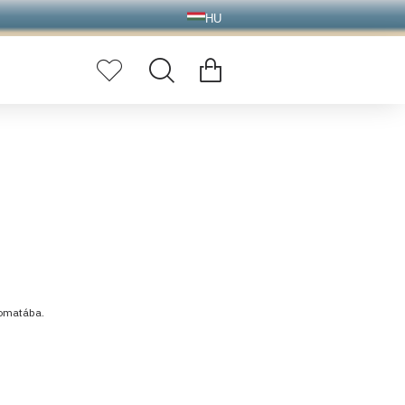
HU
tomatába.