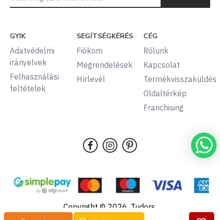
GYIK
SEGÍTSÉGKÉRÉS
CÉG
Adatvédelmi
Fiókom
Rólunk
irányelvek
Megrendelések
Kapcsolat
Felhasználási
Hírlevél
Termékvisszaküldés
feltételek
Oldaltérkép
Franchising
Copyright © 2026, Tudors,
Minden jog fenntartva.