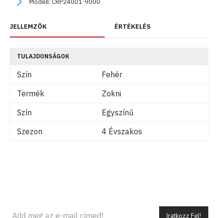
Modell:
CRP24001-9000
JELLEMZŐK
ÉRTÉKELÉS
TULAJDONSÁGOK
Szín
Fehér
Termék
Zokni
Szín
Egyszínű
Szezon
4 Évszakos
Iratkozz Fel!