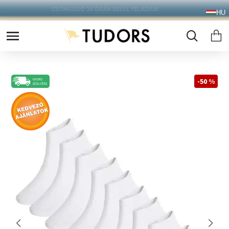
10.000 Ft FELETT INGYENES SZÁLLÍTÁS
HU
FOXPOST CSOMAGAUTOMATÁBA !
-50 %