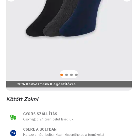
20% Kedvezmény Kiegészítőkre
Kötött Zokni
GYORS SZÁLLÍTÁS
Csomagod 24 órán belül feladjuk.
CSERE A BOLTBAN
Ha szeretnéd, boltunkban kicserélheted a termékeket.