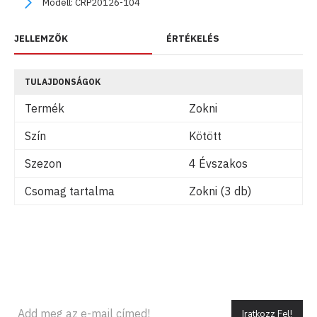
Modell:
CRP20126-104
JELLEMZŐK
ÉRTÉKELÉS
TULAJDONSÁGOK
Termék
Zokni
Szín
Kötött
Szezon
4 Évszakos
Csomag tartalma
Zokni (3 db)
Iratkozz Fel!