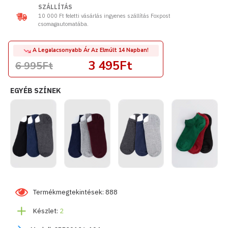
SZÁLLÍTÁS
10 000 Ft feletti vásárlás ingyenes szállítás Foxpost
csomagautomatába.
A Legalacsonyabb Ár Az Elmúlt 14 Napban!
3 495Ft
6 995Ft
EGYÉB SZÍNEK
Termékmegtekintések: 888
Készlet:
2