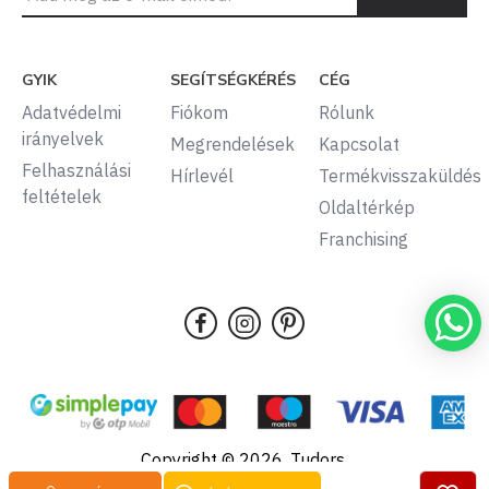
GYIK
SEGÍTSÉGKÉRÉS
CÉG
Adatvédelmi
Fiókom
Rólunk
irányelvek
Megrendelések
Kapcsolat
Felhasználási
Hírlevél
Termékvisszaküldés
feltételek
Oldaltérkép
Franchising
Copyright © 2026, Tudors,
Minden jog fenntartva.