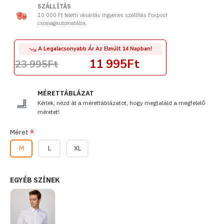
SZÁLLÍTÁS
10 000 Ft feletti vásárlás ingyenes szállítás Foxpost
csomagautomatába.
A Legalacsonyabb Ár Az Elmúlt 14 Napban!
11 995Ft
23 995Ft
MÉRETTÁBLÁZAT
Kérlek, nézd át a mérettáblázatot, hogy megtaláld a megfelelő
méretet!
Méret
M
L
XL
EGYÉB SZÍNEK