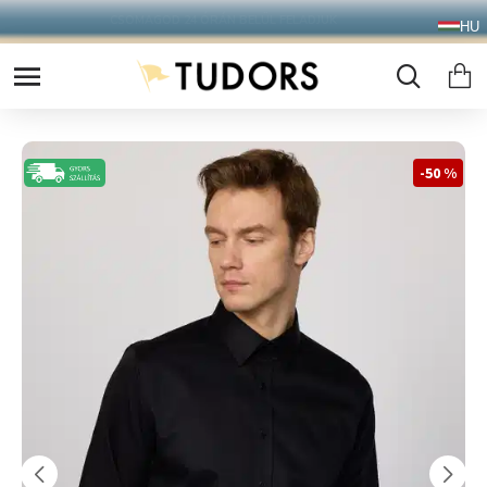
10.000 Ft FELETT INGYENES SZÁLLÍTÁS
HU
FOXPOST CSOMAGAUTOMATÁBA !
-50 %