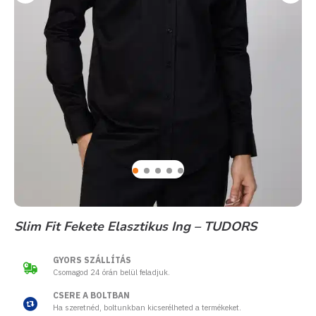
Slim Fit Fekete Elasztikus Ing – TUDORS
GYORS SZÁLLÍTÁS
Csomagod 24 órán belül feladjuk.
CSERE A BOLTBAN
Ha szeretnéd, boltunkban kicserélheted a termékeket.