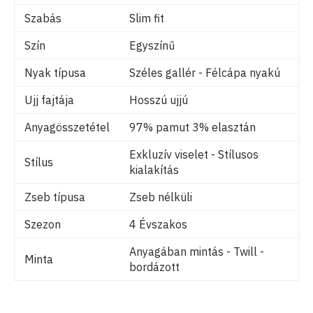
Szabás
Slim fit
Szín
Egyszínű
Nyak típusa
Széles gallér - Félcápa nyakú
Ujj fajtája
Hosszú ujjú
Anyagösszetétel
97% pamut 3% elasztán
Exkluzív viselet - Stílusos
Stílus
kialakítás
Zseb típusa
Zseb nélküli
Szezon
4 Évszakos
Anyagában mintás - Twill -
Minta
bordázott