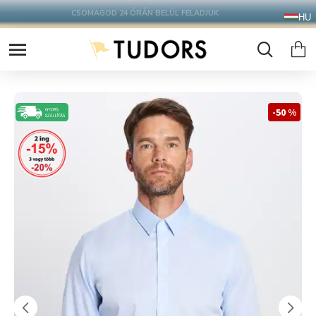
10.000 Ft FELETT INGYENES SZÁLLÍTÁS
HU
FOXPOST CSOMAGAUTOMATÁBA !
-50 %