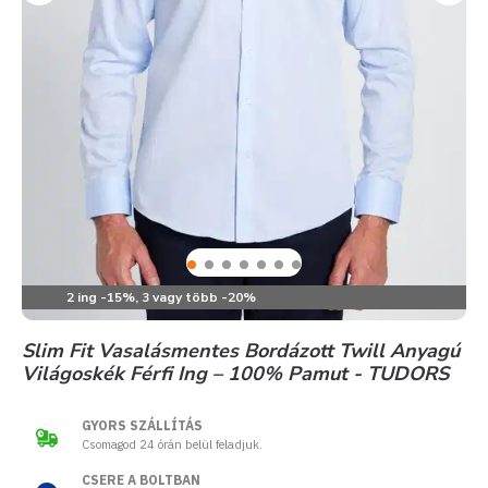
2 ing -15%, 3 vagy több -20%
Slim Fit Vasalásmentes Bordázott Twill Anyagú
Világoskék Férfi Ing – 100% Pamut - TUDORS
GYORS SZÁLLÍTÁS
Csomagod 24 órán belül feladjuk.
CSERE A BOLTBAN