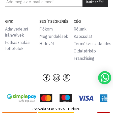
Iratkozz Fel!
GYIK
SEGÍTSÉGKÉRÉS
CÉG
Adatvédelmi
Fiókom
Rólunk
irányelvek
Megrendelések
Kapcsolat
Felhasználási
Hírlevél
Termékvisszaküldés
feltételek
Oldaltérkép
Franchising
Copyright © 2026, Tudors,