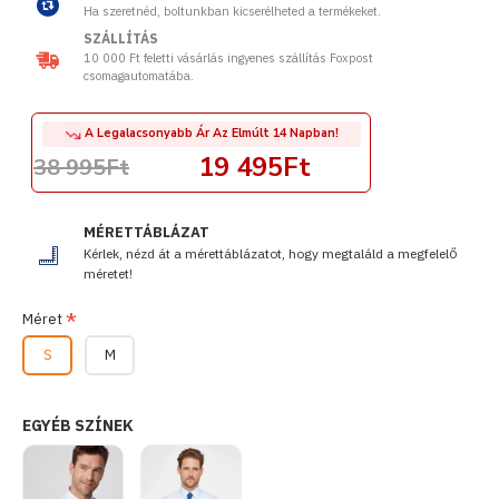
Ha szeretnéd, boltunkban kicserélheted a termékeket.
SZÁLLÍTÁS
10 000 Ft feletti vásárlás ingyenes szállítás Foxpost
csomagautomatába.
A Legalacsonyabb Ár Az Elmúlt 14 Napban!
19 495Ft
38 995Ft
MÉRETTÁBLÁZAT
Kérlek, nézd át a mérettáblázatot, hogy megtaláld a megfelelő
méretet!
Méret
S
M
EGYÉB SZÍNEK