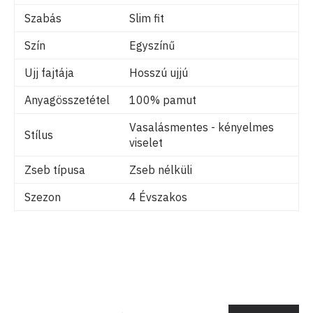
Szabás
Slim fit
Szín
Egyszínű
Ujj fajtája
Hosszú ujjú
Anyagösszetétel
100% pamut
Vasalásmentes - kényelmes
Stílus
viselet
Zseb típusa
Zseb nélküli
Szezon
4 Évszakos