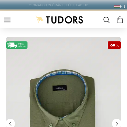
10.000 Ft FELETT INGYENES SZÁLLÍTÁS
HU
FOXPOST CSOMAGAUTOMATÁBA !
-50 %