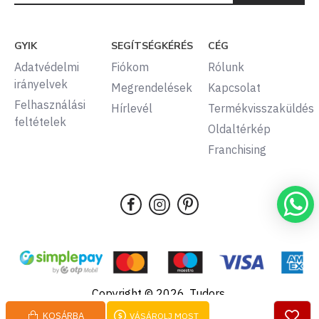
GYIK
SEGÍTSÉGKÉRÉS
CÉG
Adatvédelmi
Fiókom
Rólunk
irányelvek
Megrendelések
Kapcsolat
Felhasználási
Hírlevél
Termékvisszaküldés
feltételek
Oldaltérkép
Franchising
Copyright © 2026, Tudors,
Minden jog fenntartva.
KOSÁRBA
VÁSÁROLJ MOST