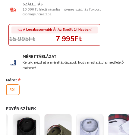
SZÁLLÍTÁS
10 000 Ft feletti vásárlás ingyenes szállítás Foxpost
csomagautomatába.
A Legalacsonyabb Ár Az Elmúlt 14 Napban!
7 995Ft
15 995Ft
MÉRETTÁBLÁZAT
Kérlek, nézd át a mérettáblázatot, hogy megtaláld a megfelelő
méretet!
Méret
3XL
EGYÉB SZÍNEK