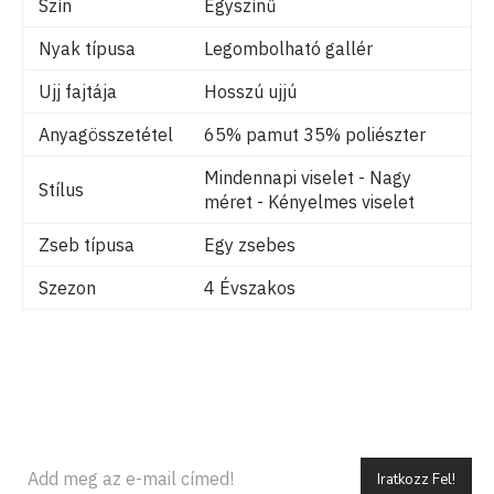
Szín
Egyszínű
Nyak típusa
Legombolható gallér
Ujj fajtája
Hosszú ujjú
Anyagösszetétel
65% pamut 35% poliészter
Mindennapi viselet - Nagy
Stílus
méret - Kényelmes viselet
Zseb típusa
Egy zsebes
Szezon
4 Évszakos
Iratkozz Fel!