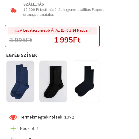
SZÁLLÍTÁS
10 000 Ft feletti vásárlás ingyenes szállítás Foxpost
csomagautomatába.
A Legalacsonyabb Ár Az Elmúlt 14 Napban!
1 995Ft
3 995Ft
EGYÉB SZÍNEK
Termékmegtekintések: 1072
Készlet:
1