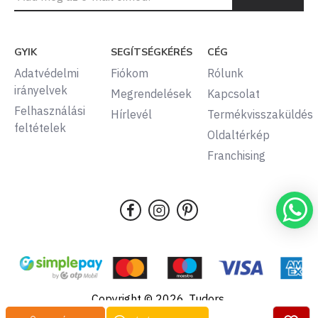
GYIK
SEGÍTSÉGKÉRÉS
CÉG
Adatvédelmi
Fiókom
Rólunk
irányelvek
Megrendelések
Kapcsolat
Felhasználási
Hírlevél
Termékvisszaküldés
feltételek
Oldaltérkép
Franchising
Copyright © 2026, Tudors,
Minden jog fenntartva.