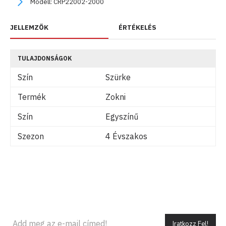
Modell:
CRP22002-2000
JELLEMZŐK
ÉRTÉKELÉS
TULAJDONSÁGOK
Szín
Szürke
Termék
Zokni
Szín
Egyszínű
Szezon
4 Évszakos
Iratkozz Fel!