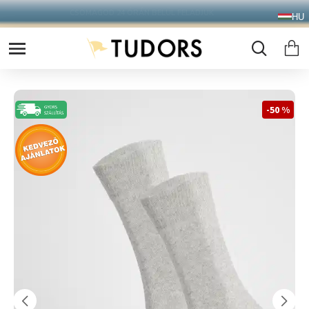
10.000 Ft FELETT INGYENES SZÁLLÍTÁS
HU
FOXPOST CSOMAGAUTOMATÁBA !
-50 %