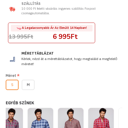
SZÁLLÍTÁS
10 000 Ft feletti vásárlás ingyenes szállítás Foxpost
csomagautomatába.
A Legalacsonyabb Ár Az Elmúlt 14 Napban!
6 995Ft
13 995Ft
MÉRETTÁBLÁZAT
Kérlek, nézd át a mérettáblázatot, hogy megtaláld a megfelelő
méretet!
Méret
S
M
EGYÉB SZÍNEK