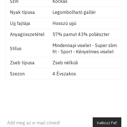
Szín
Kockás
Nyak típusa
Legombolható gallér
Ujj fajtája
Hosszú ujjú
Anyagösszetétel
57% pamut 43% poliészter
Mindennapi viselet - Super slim
Stílus
fit - Sport - Kényelmes viselet
Zseb típusa
Zseb nélküli
Szezon
4 Évszakos
Iratkozz Fel!