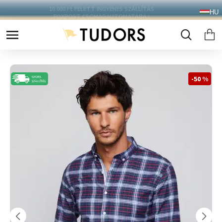
10.000 Ft FELETT INGYENES SZÁLLÍTÁS
HU
FOXPOST CSOMAGAUTOMATÁBA !
-50 %