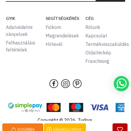
GYIK
SEGÍTSÉGKÉRÉS
CÉG
Adatvédelmi
Fiókom
Rólunk
irányelvek
Megrendelések
Kapcsolat
Felhasználási
Hírlevél
Termékvisszaküldés
feltételek
Oldaltérkép
Franchising
Copyright © 2026, Tudors,
Minden jog fenntartva.
KOSÁRBA
VÁSÁROLJ MOST