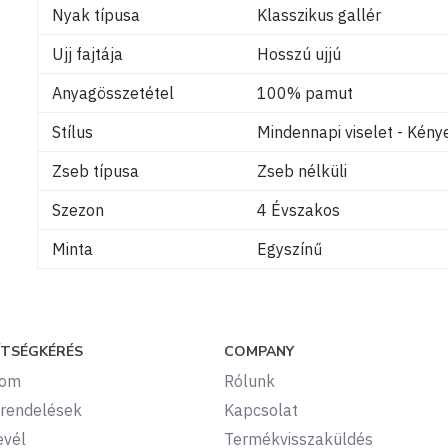
Nyak típusa
Klasszikus gallér
Ujj fajtája
Hosszú ujjú
Anyagösszetétel
100% pamut
Stílus
Mindennapi viselet - Kén
Zseb típusa
Zseb nélküli
Szezon
4 Évszakos
Minta
Egyszínű
ÍTSÉGKÉRÉS
COMPANY
kom
Rólunk
rendelések
Kapcsolat
evél
Termékvisszaküldés