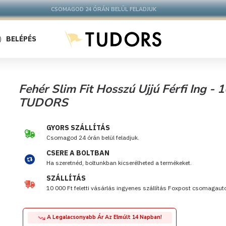
10.000 Ft FELETT INGYENES SZÁLLÍTÁS
FOXPOST CSOMAGAUTOMATÁBA !
BELÉPÉS
Fehér Slim Fit Hosszú Ujjú Férfi Ing -
TUDORS
GYORS SZÁLLÍTÁS
Csomagod 24 órán belül feladjuk.
CSERE A BOLTBAN
Ha szeretnéd, boltunkban kicserélheted a termékeket.
SZÁLLÍTÁS
10 000 Ft feletti vásárlás ingyenes szállítás Foxpost csomagau
A Legalacsonyabb Ár Az Elmúlt 14 Napban!