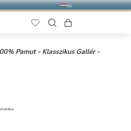
HU
 100% Pamut - Klasszikus Gallér -
tomatába.