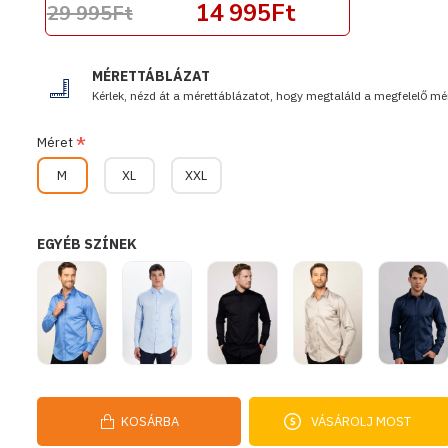
14 995Ft
29 995Ft
MÉRETTÁBLÁZAT
Kérlek, nézd át a mérettáblázatot, hogy megtaláld a megfelelő mér
Méret
M
XL
XXL
EGYÉB SZÍNEK
KOSÁRBA
VÁSÁROLJ MOST