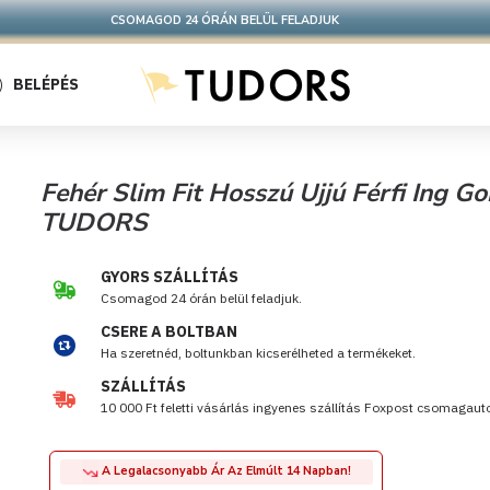
CSOMAGOD 24 ÓRÁN BELÜL FELADJUK
BELÉPÉS
Fehér Slim Fit Hosszú Ujjú Férfi Ing 
TUDORS
GYORS SZÁLLÍTÁS
Csomagod 24 órán belül feladjuk.
CSERE A BOLTBAN
Ha szeretnéd, boltunkban kicserélheted a termékeket.
SZÁLLÍTÁS
10 000 Ft feletti vásárlás ingyenes szállítás Foxpost csomagau
A Legalacsonyabb Ár Az Elmúlt 14 Napban!