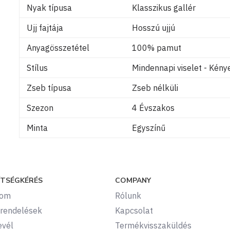
Nyak típusa
Klasszikus gallér
Ujj fajtája
Hosszú ujjú
Anyagösszetétel
100% pamut
Stílus
Mindennapi viselet - Kén
Zseb típusa
Zseb nélküli
Szezon
4 Évszakos
Minta
Egyszínű
ÍTSÉGKÉRÉS
COMPANY
kom
Rólunk
rendelések
Kapcsolat
evél
Termékvisszaküldés