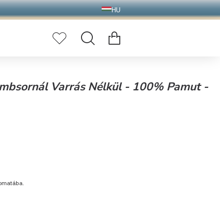
HU
Gombsornál Varrás Nélkül - 100% Pamut -
tomatába.