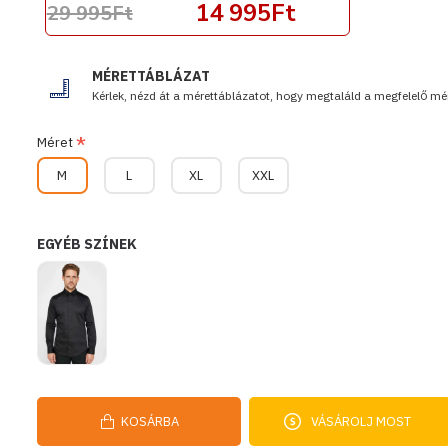
14 995Ft
29 995Ft
MÉRETTÁBLÁZAT
Kérlek, nézd át a mérettáblázatot, hogy megtaláld a megfelelő mér
Méret
M
L
XL
XXL
EGYÉB SZÍNEK
KOSÁRBA
VÁSÁROLJ MOST