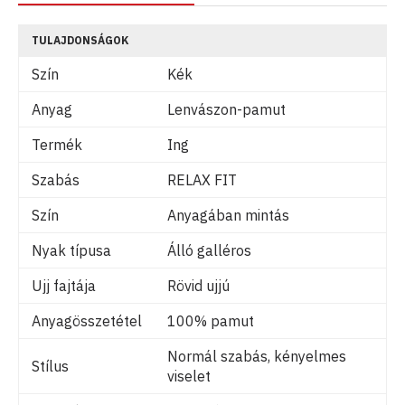
TULAJDONSÁGOK
Szín
Kék
Anyag
Lenvászon-pamut
Termék
Ing
Szabás
RELAX FIT
Szín
Anyagában mintás
Nyak típusa
Álló galléros
Ujj fajtája
Rövid ujjú
Anyagösszetétel
100% pamut
Normál szabás, kényelmes
Stílus
viselet