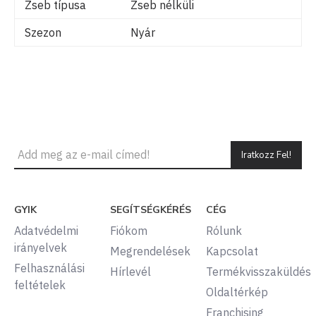
Zseb típusa
Zseb nélküli
Szezon
Nyár
Iratkozz Fel!
GYIK
SEGÍTSÉGKÉRÉS
CÉG
Adatvédelmi
Fiókom
Rólunk
irányelvek
Megrendelések
Kapcsolat
Felhasználási
Hírlevél
Termékvisszaküldés
feltételek
Oldaltérkép
Franchising