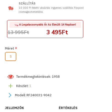
SZÁLLÍTÁS
10 000 Ft feletti vásárlás ingyenes szállítás Foxpost
csomagautomatába.
A Legalacsonyabb Ár Az Elmúlt 14 Napban!
3 495Ft
13 995Ft
Méret
S
Termékmegtekintések: 1958
Készlet:
1
Modell:
RF240031-9042
JELLEMZŐK
ÉRTÉKELÉS