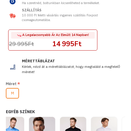
Ha szeretnéd, boltunkban kicserélheted a termékeket.
SZÁLLÍTÁS
10 000 Ft feletti vásárlás ingyenes szállítás Foxpost
csomagautomatába.
A Legalacsonyabb Ár Az Elmúlt 14 Napban!
14 995Ft
29 995Ft
MÉRETTÁBLÁZAT
Kérlek, nézd át a mérettáblázatot, hogy megtaláld a megfelelő
méretet!
Méret
M
EGYÉB SZÍNEK