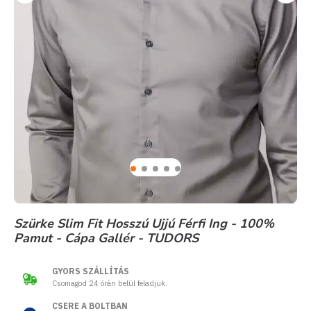
Szürke Slim Fit Hosszú Ujjú Férfi Ing - 100%
Pamut - Cápa Gallér - TUDORS
GYORS SZÁLLÍTÁS
Csomagod 24 órán belül feladjuk.
CSERE A BOLTBAN