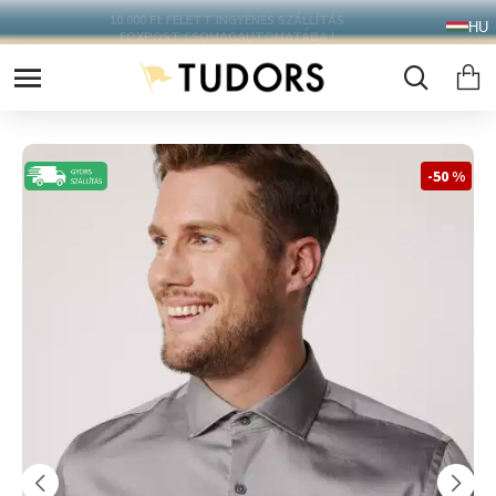
10.000 Ft FELETT INGYENES SZÁLLÍTÁS
HU
FOXPOST CSOMAGAUTOMATÁBA !
-50 %