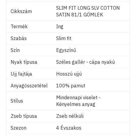
SLIM FIT LONG SLV COTTON
Cikkszám
SATIN 81/1 GÖMLEK
Termék
Ing
Szabás
Slim fit
Szín
Egyszínű
Nyak típusa
Széles gallér - cápa nyakú
Ujj fajtája
Hosszú ujjú
Anyagösszetétel
100% pamut
Mindennapi viselet -
Stílus
Kényelmes anyag
Zseb típusa
Zseb nélküli
Szezon
4 Évszakos