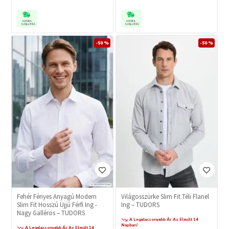
GYORS
GYORS
SZÁLLÍTÁS
SZÁLLÍTÁS
-50 %
-50 %
Fehér Fényes Anyagú Modern
Világosszürke Slim Fit Téli Flanel
Slim Fit Hosszú Ujjú Férfi Ing -
Ing – TUDORS
Nagy Galléros – TUDORS
A Legalacsonyabb Ár Az Elmúlt 14
Napban!
A Legalacsonyabb Ár Az Elmúlt 14