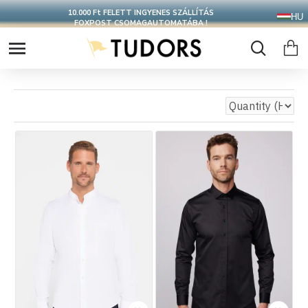
CSOMAGOD 24 ÓRÁN BELÜL FELADJUK
HU