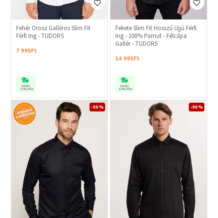
Fehér Orosz Galléros Slim Fit
Fekete Slim Fit Hosszú Ujjú Férfi
Férfi Ing - TUDORS
Ing - 100% Pamut - Félcápa
Gallér - TUDORS
7 995Ft
14 995Ft
GYORS
GYORS
SZÁLLÍTÁS
SZÁLLÍTÁS
-50 %
-50 %