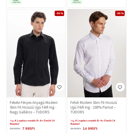
GYORS
GYORS
SZÁLLÍTÁS
SZÁLLÍTÁS
-50 %
-50 %
Fekete Fényes Anyagú Modern
Fehér Modern Slim Fit Hosszú
Slim Fit Hosszú Ujjú Férfi Ing -
Ujjú Férfi Ing - 100% Pamut –
Nagy Galléros – TUDORS
TUDORS
A Legalacsonyabb Ár Az Elmúlt 14
A Legalacsonyabb Ár Az Elmúlt 14
Napban!
Napban!
7 995Ft
14 995Ft
15 995Ft
29 995Ft