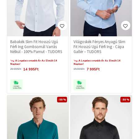
Babakék Slim Fit Hosszú Ujjú
Világoskék Fényes Anyagú Slim
Férfi Ing Gombsornál Varrás
Fit Hosszú Ujjú Férfi Ing - Cápa
Nélkül - 100% Pamut - TUDORS
Gallér – TUDORS
A Legalacsonyabb Ár Az Elmúlt 14
A Legalacsonyabb Ár Az Elmúlt 14
Napban!
Napban!
14 995Ft
7 995Ft
29 995Ft
15 995Ft
GYORS
GYORS
SZÁLLÍTÁS
SZÁLLÍTÁS
-50 %
-50 %