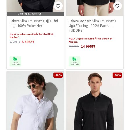
3 db Ing 11.995 HUF
Fekete Slim Fit Hosszú Ujjú Férfi
Fekete Modern Slim Fit Hosszú
Ing - 100% Poliészter
Ujjú Férfi Ing - 100% Pamut –
TUDORS
A Legalacsonyabb Ár Az Elmúlt 14
Napban!
A Legalacsonyabb Ár Az Elmúlt 14
5 495Ft
10 995Ft
Napban!
14 995Ft
29 995Ft
GYORS
GYORS
SZÁLLÍTÁS
SZÁLLÍTÁS
-50 %
-50 %