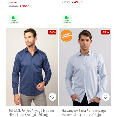
2 495Ft
Napban!
4 995Ft
7 995Ft
15 995Ft
GYORS
GYORS
SZÁLLÍTÁS
SZÁLLÍTÁS
-50 %
-50 %
Sötétkék Fényes Anyagú Modern
Halványkék Sima Puha Anyagú
Slim Fit Hosszú Ujjú Férfi Ing -
Modern Slim Fit Hosszú Ujjú