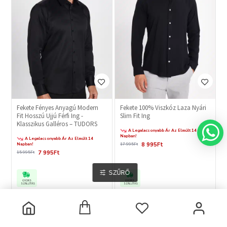
Fekete Fényes Anyagú Modern
Fekete 100% Viszkóz Laza Nyári
Fit Hosszú Ujjú Férfi Ing -
Slim Fit Ing
Klasszikus Galléros – TUDORS
A Legalacsonyabb Ár Az Elmúlt 14
Napban!
A Legalacsonyabb Ár Az Elmúlt 14
8 995Ft
Napban!
17 995Ft
7 995Ft
15 995Ft
SZŰRŐ
GYORS
GYORS
SZÁLLÍTÁS
SZÁLLÍTÁS
-50 %
-50 %