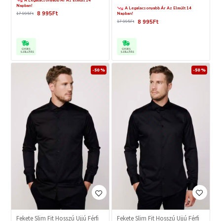
A Legalacsonyabb Ár Az Elmúlt 14
Napban!
A Legalacsonyabb Ár Az Elmúlt 14
8 995Ft
17 995Ft
Napban!
8 995Ft
17 995Ft
GYORS
GYORS
SZÁLLÍTÁS
SZÁLLÍTÁS
-50 %
-50 %
Fekete Slim Fit Hosszú Ujjú Férfi
Fekete Slim Fit Hosszú Ujjú Férfi