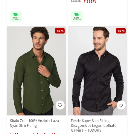
7 995Ft
15 995Ft
GYORS
GYORS
SZÁLLÍTÁS
SZÁLLÍTÁS
-50 %
-50 %
Khaki Zöld 100% Viszkóz Laza
Fekete Super Slim Fit Ing
Nyári Slim Fit Ing
Díszgombos Legombolható
Gallérral - TUDORS