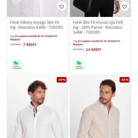
Fehér Vékony Anyagú Slim Fit
Fehér Slim Fit Hosszú Ujjú Férfi
Ing - Klasszikus Gallér - TUDORS
Ing - 100% Pamut - Klasszikus
Gallér - TUDORS
A Legalacsonyabb Ár Az Elmúlt 14
Napban!
A Legalacsonyabb Ár Az Elmúlt 14
7 995Ft
15 995Ft
Napban!
14 995Ft
29 995Ft
GYORS
GYORS
SZÁLLÍTÁS
SZÁLLÍTÁS
-50 %
-50 %