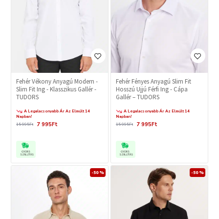
Fehér Vékony Anyagú Modern -
Fehér Fényes Anyagú Slim Fit
Slim Fit Ing - Klasszikus Gallér -
Hosszú Ujjú Férfi Ing - Cápa
TUDORS
Gallér – TUDORS
A Legalacsonyabb Ár Az Elmúlt 14
A Legalacsonyabb Ár Az Elmúlt 14
Napban!
Napban!
7 995Ft
7 995Ft
15 995Ft
15 995Ft
GYORS
GYORS
SZÁLLÍTÁS
SZÁLLÍTÁS
-50 %
-50 %