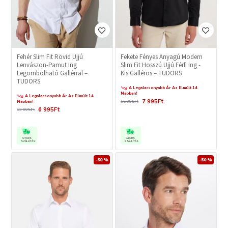
Fehér Slim Fit Rövid Ujjú
Fekete Fényes Anyagú Modern
Lenvászon-Pamut Ing
Slim Fit Hosszú Ujjú Férfi Ing -
Legombolható Gallérral –
Kis Galléros – TUDORS
TUDORS
A Legalacsonyabb Ár Az Elmúlt 14
Napban!
A Legalacsonyabb Ár Az Elmúlt 14
7 995Ft
Napban!
15 995Ft
6 995Ft
13 995Ft
GYORS
GYORS
SZÁLLÍTÁS
SZÁLLÍTÁS
-50 %
-50 %