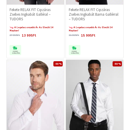
Fekete RELAX FIT Cipzáras
Fekete RELAX FIT Cipzáras
Zsebes Ingkabát Galléral –
Zsebes Ingkabát Barna Gallérral
TUDORS
– TUDORS
A Legalacsonyabb Ár Az Elmúlt 14
A Legalacsonyabb Ár Az Elmúlt 14
Napban!
Napban!
13 995Ft
15 995Ft
27 995Ft
31 995Ft
GYORS
GYORS
SZÁLLÍTÁS
SZÁLLÍTÁS
-50 %
-50 %