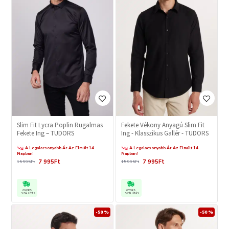
Slim Fit Lycra Poplin Rugalmas
Fekete Vékony Anyagú Slim Fit
Fekete Ing – TUDORS
Ing - Klasszikus Gallér - TUDORS
A Legalacsonyabb Ár Az Elmúlt 14
A Legalacsonyabb Ár Az Elmúlt 14
Napban!
Napban!
7 995Ft
7 995Ft
15 995Ft
15 995Ft
GYORS
GYORS
SZÁLLÍTÁS
SZÁLLÍTÁS
-50 %
-50 %