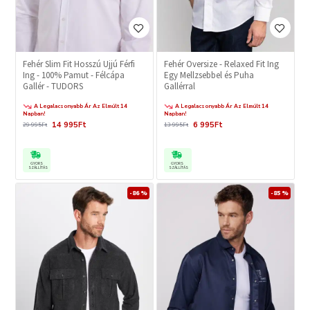
Fehér Slim Fit Hosszú Ujjú Férfi
Fehér Oversize - Relaxed Fit Ing
Ing - 100% Pamut - Félcápa
Egy Mellzsebbel és Puha
Gallér - TUDORS
Gallérral
A Legalacsonyabb Ár Az Elmúlt 14
A Legalacsonyabb Ár Az Elmúlt 14
Napban!
Napban!
14 995Ft
6 995Ft
29 995Ft
13 995Ft
GYORS
GYORS
SZÁLLÍTÁS
SZÁLLÍTÁS
-86 %
-85 %