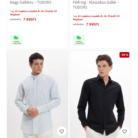
Nagy Galléros – TUDORS
Férfi Ing - Klasszikus Gallér –
TUDORS
A Legalacsonyabb Ár Az Elmúlt 14
Napban!
A Legalacsonyabb Ár Az Elmúlt 14
7 995Ft
15 995Ft
Napban!
7 995Ft
15 995Ft
GYORS
GYORS
SZÁLLÍTÁS
SZÁLLÍTÁS
-50 %