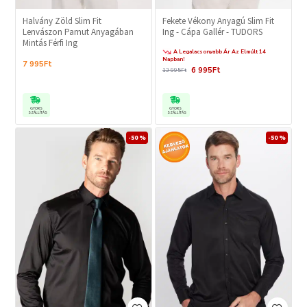
Halvány Zöld Slim Fit
Fekete Vékony Anyagú Slim Fit
Lenvászon Pamut Anyagában
Ing - Cápa Gallér - TUDORS
Mintás Férfi Ing
A Legalacsonyabb Ár Az Elmúlt 14
Napban!
7 995Ft
6 995Ft
13 995Ft
GYORS
GYORS
SZÁLLÍTÁS
SZÁLLÍTÁS
-50 %
-50 %