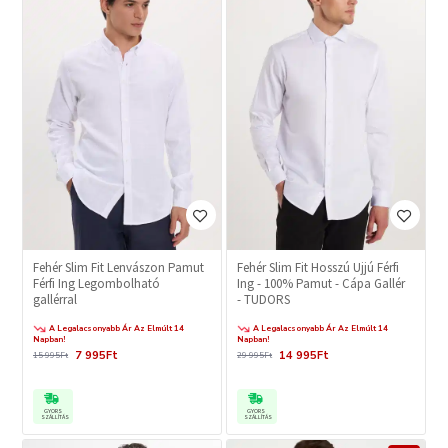
Fehér Slim Fit Lenvászon Pamut
Fehér Slim Fit Hosszú Ujjú Férfi
Férfi Ing Legombolható
Ing - 100% Pamut - Cápa Gallér
gallérral
- TUDORS
A Legalacsonyabb Ár Az Elmúlt 14
A Legalacsonyabb Ár Az Elmúlt 14
Napban!
Napban!
7 995Ft
14 995Ft
15 995Ft
29 995Ft
GYORS
GYORS
SZÁLLÍTÁS
SZÁLLÍTÁS