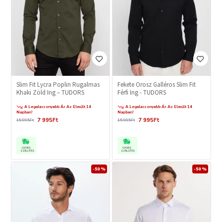
Slim Fit Lycra Poplin Rugalmas
Fekete Orosz Galléros Slim Fit
Khaki Zöld Ing – TUDORS
Férfi Ing - TUDORS
A Legalacsonyabb Ár Az Elmúlt 14
A Legalacsonyabb Ár Az Elmúlt 14
Napban!
Napban!
7 995Ft
7 995Ft
15 995Ft
15 995Ft
GYORS
GYORS
SZÁLLÍTÁS
SZÁLLÍTÁS
-50 %
-50 %