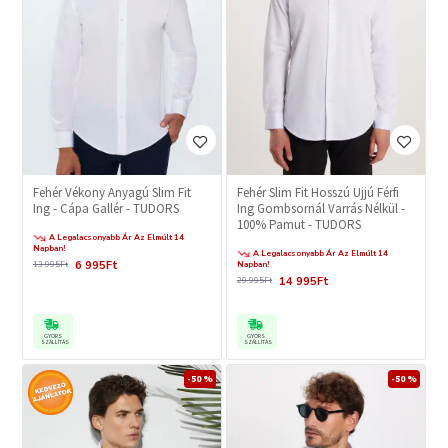
Fehér Vékony Anyagú Slim Fit
Fehér Slim Fit Hosszú Ujjú Férfi
Ing - Cápa Gallér - TUDORS
Ing Gombsornál Varrás Nélkül -
100% Pamut - TUDORS
A Legalacsonyabb Ár Az Elmúlt 14
Napban!
A Legalacsonyabb Ár Az Elmúlt 14
6 995Ft
13 995Ft
Napban!
14 995Ft
29 995Ft
GYORS
GYORS
SZÁLLÍTÁS
SZÁLLÍTÁS
-50 %
-50 %