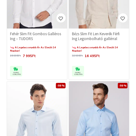
Fehér Slim Fit Gombos Galléros
Bézs Slim Fit Len Keverék Férfi
Ing – TUDORS
Ing Legombolható gallérral
A Legalacsonyabb Ár Az Elmúlt 14
A Legalacsonyabb Ár Az Elmúlt 14
Napban!
Napban!
7 995Ft
16 495Ft
15 995Ft
32 995Ft
GYORS
GYORS
SZÁLLÍTÁS
SZÁLLÍTÁS
-50 %
-50 %