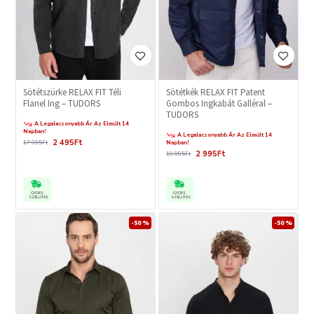
Sötétszürke RELAX FIT Téli
Sötétkék RELAX FIT Patent
Flanel Ing – TUDORS
Gombos Ingkabát Galléral –
TUDORS
A Legalacsonyabb Ár Az Elmúlt 14
Napban!
A Legalacsonyabb Ár Az Elmúlt 14
2 495Ft
17 995Ft
Napban!
2 995Ft
19 995Ft
GYORS
GYORS
SZÁLLÍTÁS
SZÁLLÍTÁS
-50 %
-50 %