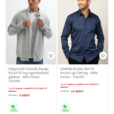
Világoszöld Texturált Anyagú
Sötétkék Modern Slim Fit
RELAX FIT Ing Legombolható
Hosszú Ujjú Férfi Ing - 100%
gallérral - 100% Pamut -
Pamut – TUDORS
TUDORS
A Legalacsonyabb Ár Az Elmúlt 14
Napban!
A Legalacsonyabb Ár Az Elmúlt 14
14 995Ft
Napban!
29 995Ft
9 995Ft
19 995Ft
GYORS
GYORS
SZÁLLÍTÁS
SZÁLLÍTÁS