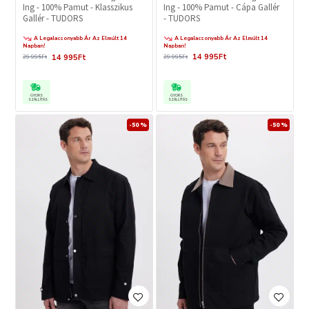
Ing - 100% Pamut - Cápa Gallér
Ing - 100% Pamut - Klasszikus
- TUDORS
Gallér - TUDORS
A Legalacsonyabb Ár Az Elmúlt 14
A Legalacsonyabb Ár Az Elmúlt 14
Napban!
Napban!
14 995Ft
14 995Ft
29 995Ft
29 995Ft
GYORS
GYORS
SZÁLLÍTÁS
SZÁLLÍTÁS
-50 %
-50 %