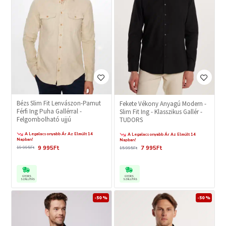
Bézs Slim Fit Lenvászon-Pamut
Fekete Vékony Anyagú Modern -
Férfi Ing Puha Gallérral -
Slim Fit Ing - Klasszikus Gallér -
Felgombolható ujjú
TUDORS
A Legalacsonyabb Ár Az Elmúlt 14
A Legalacsonyabb Ár Az Elmúlt 14
Napban!
Napban!
9 995Ft
7 995Ft
19 995Ft
15 995Ft
GYORS
GYORS
SZÁLLÍTÁS
SZÁLLÍTÁS
-50 %
-50 %