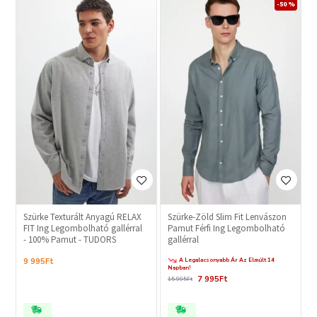
-50 %
Szürke Texturált Anyagú RELAX
Szürke-Zöld Slim Fit Lenvászon
FIT Ing Legombolható gallérral
Pamut Férfi Ing Legombolható
- 100% Pamut - TUDORS
gallérral
A Legalacsonyabb Ár Az Elmúlt 14
9 995Ft
Napban!
7 995Ft
15 995Ft