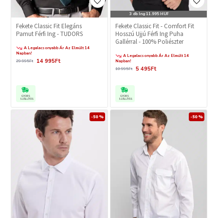
3 db Ing 11.995 HUF
Fekete Classic Fit Elegáns
Fekete Classic Fit - Comfort Fit
Pamut Férfi Ing - TUDORS
Hosszú Ujjú Férfi Ing Puha
Gallérral - 100% Poliészter
A Legalacsonyabb Ár Az Elmúlt 14
Napban!
A Legalacsonyabb Ár Az Elmúlt 14
14 995Ft
29 995Ft
Napban!
5 495Ft
10 995Ft
GYORS
GYORS
SZÁLLÍTÁS
SZÁLLÍTÁS
-50 %
-50 %