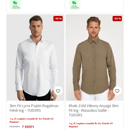
GYORS
GYORS
SZÁLLÍTÁS
SZÁLLÍTÁS
-50 %
-50 %
Slim Fit Lycra Poplin Rugalmas
Khaki Zöld Vékony Anyagú Slim
Fehér Ing – TUDORS
Fit Ing - Klasszikus Gallér -
TUDORS
A Legalacsonyabb Ár Az Elmúlt 14
Napban!
A Legalacsonyabb Ár Az Elmúlt 14
7 995Ft
15 995Ft
Napban!