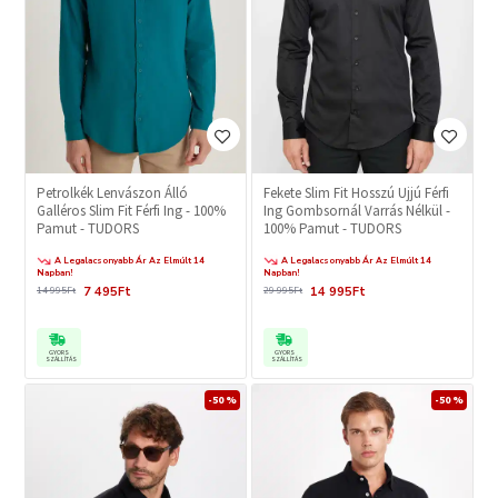
Petrolkék Lenvászon Álló
Fekete Slim Fit Hosszú Ujjú Férfi
Galléros Slim Fit Férfi Ing - 100%
Ing Gombsornál Varrás Nélkül -
Pamut - TUDORS
100% Pamut - TUDORS
A Legalacsonyabb Ár Az Elmúlt 14
A Legalacsonyabb Ár Az Elmúlt 14
Napban!
Napban!
7 495Ft
14 995Ft
14 995Ft
29 995Ft
GYORS
GYORS
SZÁLLÍTÁS
SZÁLLÍTÁS
-50 %
-50 %