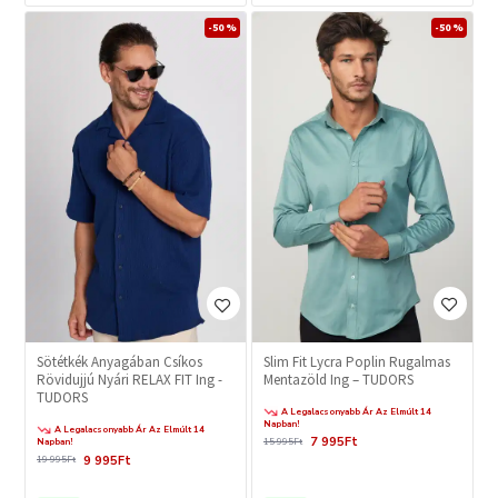
-50 %
-50 %
Slim Fit Lycra Poplin Rugalmas
Sötétkék Anyagában Csíkos
Mentazöld Ing – TUDORS
Rövidujjú Nyári RELAX FIT Ing -
TUDORS
A Legalacsonyabb Ár Az Elmúlt 14
Napban!
A Legalacsonyabb Ár Az Elmúlt 14
7 995Ft
15 995Ft
Napban!
9 995Ft
19 995Ft