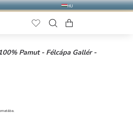
HU
- 100% Pamut - Félcápa Gallér -
tomatába.