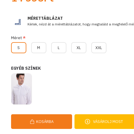
MÉRETTÁBLÁZAT
Kérlek, nézd át a mérettáblázatot, hogy megtaláld a megfelelő mér
Méret
S
M
L
XL
XXL
EGYÉB SZÍNEK
KOSÁRBA
VÁSÁROLJ MOST