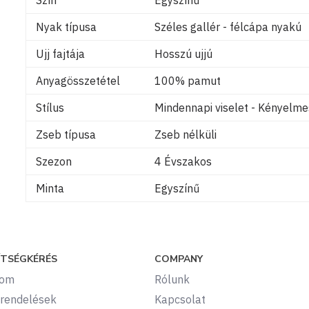
Nyak típusa
Széles gallér - félcápa nyakú
Ujj fajtája
Hosszú ujjú
Anyagösszetétel
100% pamut
Stílus
Mindennapi viselet - Kényelm
Zseb típusa
Zseb nélküli
Szezon
4 Évszakos
Minta
Egyszínű
ÍTSÉGKÉRÉS
COMPANY
kom
Rólunk
rendelések
Kapcsolat