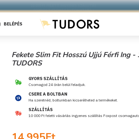
10.000 Ft FELETT INGYENES SZÁLLÍTÁS
FOXPOST CSOMAGAUTOMATÁBA !
BELÉPÉS
Fekete Slim Fit Hosszú Ujjú Férfi Ing 
TUDORS
GYORS SZÁLLÍTÁS
Csomagod 24 órán belül feladjuk.
CSERE A BOLTBAN
Ha szeretnéd, boltunkban kicserélheted a termékeket.
SZÁLLÍTÁS
10 000 Ft feletti vásárlás ingyenes szállítás Foxpost csomagau
14 995Ft