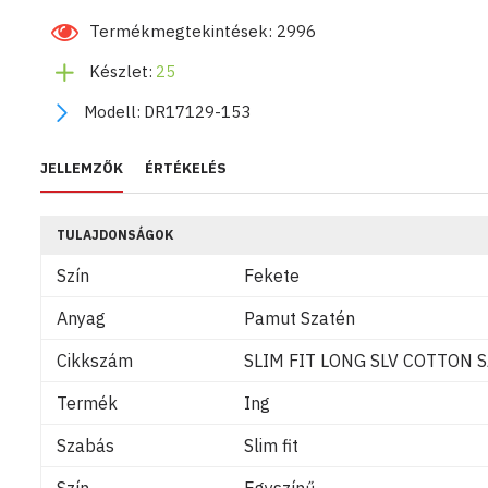
Termékmegtekintések: 2996
Készlet:
25
Modell:
DR17129-153
JELLEMZŐK
ÉRTÉKELÉS
TULAJDONSÁGOK
Szín
Fekete
Anyag
Pamut Szatén
Cikkszám
SLIM FIT LONG SLV COTTON 
Termék
Ing
Szabás
Slim fit
Szín
Egyszínű