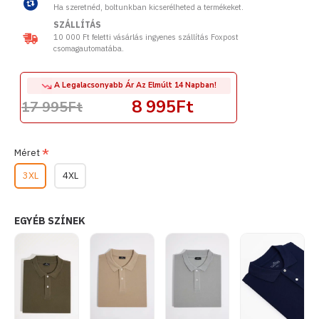
Ha szeretnéd, boltunkban kicserélheted a termékeket.
SZÁLLÍTÁS
10 000 Ft feletti vásárlás ingyenes szállítás Foxpost
csomagautomatába.
A Legalacsonyabb Ár Az Elmúlt 14 Napban!
8 995Ft
17 995Ft
Méret
3XL
4XL
EGYÉB SZÍNEK