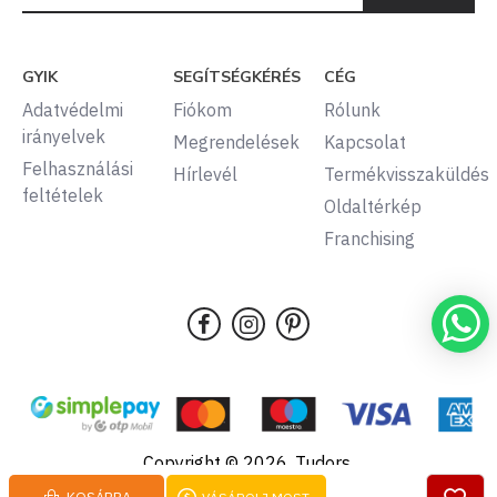
GYIK
SEGÍTSÉGKÉRÉS
CÉG
Adatvédelmi
Fiókom
Rólunk
irányelvek
Megrendelések
Kapcsolat
Felhasználási
Hírlevél
Termékvisszaküldés
feltételek
Oldaltérkép
Franchising
Copyright © 2026, Tudors,
Minden jog fenntartva.