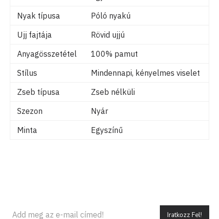
Nyak típusa
Póló nyakú
Ujj fajtája
Rövid ujjú
Anyagösszetétel
100% pamut
Stílus
Mindennapi, kényelmes viselet
Zseb típusa
Zseb nélküli
Szezon
Nyár
Minta
Egyszínű
Iratkozz Fel!