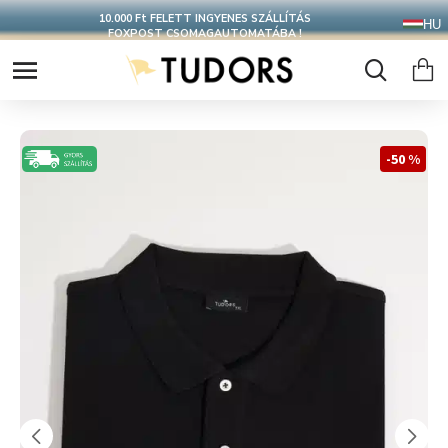
10.000 Ft FELETT INGYENES SZÁLLÍTÁS
HU
FOXPOST CSOMAGAUTOMATÁBA !
-50 %