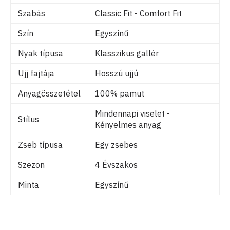
Szabás
Classic Fit - Comfort Fit
Szín
Egyszínű
Nyak típusa
Klasszikus gallér
Ujj fajtája
Hosszú ujjú
Anyagösszetétel
100% pamut
Mindennapi viselet -
Stílus
Kényelmes anyag
Zseb típusa
Egy zsebes
Szezon
4 Évszakos
Minta
Egyszínű