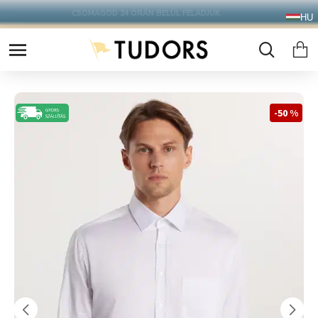
10.000 Ft FELETT INGYENES SZÁLLÍTÁS
HU
FOXPOST CSOMAGAUTOMATÁBA !
-50 %