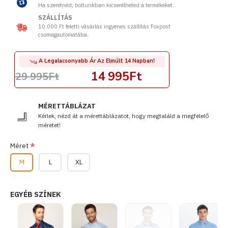
Ha szeretnéd, boltunkban kicserélheted a termékeket.
SZÁLLÍTÁS
10 000 Ft feletti vásárlás ingyenes szállítás Foxpost
csomagautomatába.
A Legalacsonyabb Ár Az Elmúlt 14 Napban!
14 995Ft
29 995Ft
MÉRETTÁBLÁZAT
Kérlek, nézd át a mérettáblázatot, hogy megtaláld a megfelelő
méretet!
Méret
M
L
XL
EGYÉB SZÍNEK