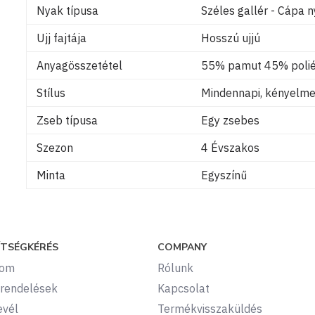
Nyak típusa
Széles gallér - Cápa 
Ujj fajtája
Hosszú ujjú
Anyagösszetétel
55% pamut 45% polié
Stílus
Mindennapi, kényelmes
Zseb típusa
Egy zsebes
Szezon
4 Évszakos
Minta
Egyszínű
ÍTSÉGKÉRÉS
COMPANY
kom
Rólunk
rendelések
Kapcsolat
evél
Termékvisszaküldés