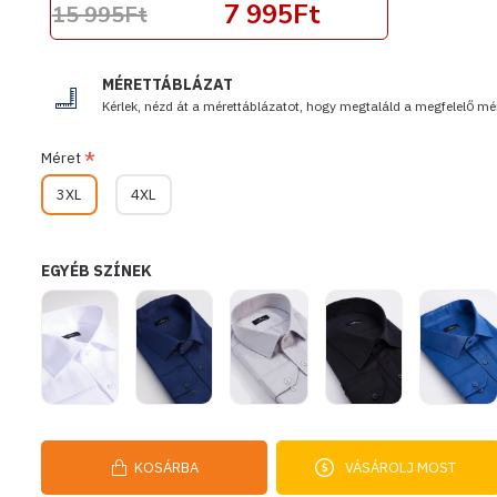
7 995Ft
15 995Ft
MÉRETTÁBLÁZAT
Kérlek, nézd át a mérettáblázatot, hogy megtaláld a megfelelő mér
Méret
3XL
4XL
EGYÉB SZÍNEK
KOSÁRBA
VÁSÁROLJ MOST