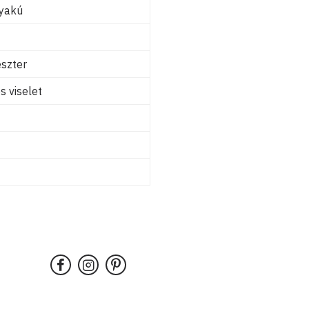
nyakú
szter
 viselet