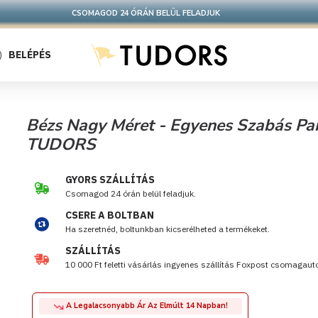
10.000 Ft FELETT INGYENES SZÁLLÍTÁS
FOXPOST CSOMAGAUTOMATÁBA !
BELÉPÉS
Bézs Nagy Méret - Egyenes Szabás Pam
TUDORS
GYORS SZÁLLÍTÁS
Csomagod 24 órán belül feladjuk.
CSERE A BOLTBAN
Ha szeretnéd, boltunkban kicserélheted a termékeket.
SZÁLLÍTÁS
10 000 Ft feletti vásárlás ingyenes szállítás Foxpost csomagau
A Legalacsonyabb Ár Az Elmúlt 14 Napban!