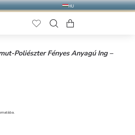
HU
ut-Poliészter Fényes Anyagú Ing –
tomatába.